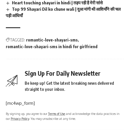
Heart touching shayari in hindi | तड़प रही है मेरी सांसे
Top 99 Shayari Dil ko chune wali | दुआ मांगी थी आशियाँने की चल
पड़ी आंधियाँ
TAGGED:
romantic-love-shayari-sms
romantic-love-shayari-sms in hindi for girlfriend
Sign Up For Daily Newsletter
Be keep up! Get the latest breaking news delivered
straight to your inbox.
[mc4wp_form]
By signing up, you agree to our
Terms of Use
and acknowledge the data practices in
our
Privacy Policy
. You may unsubscribe at any time.