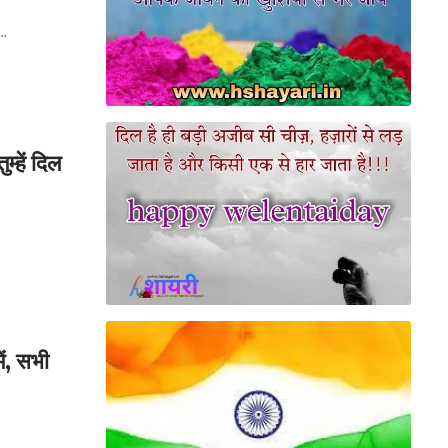
…
्हें दिल
ें, सभी