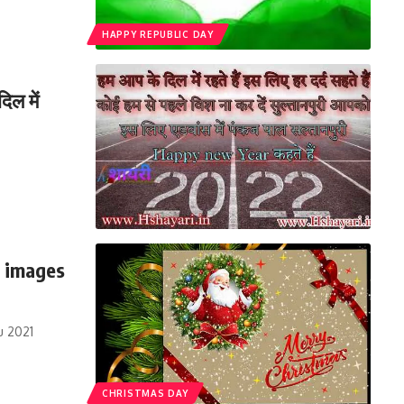
HAPPY REPUBLIC DAY
ल में
d images
u 2021
CHRISTMAS DAY