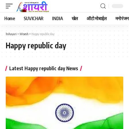
Home
SUVICHAR
INDIA
खेल
ऑटो मोबाईल
मनोरंजन
hshayari
>
Wisesh
>
Happy republic day
Happy republic day
Latest Happy republic day News