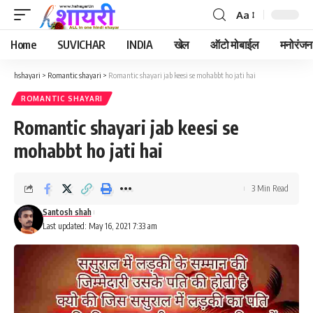
Aa
Font
Resizer
Home
SUVICHAR
INDIA
खेल
ऑटो मोबाईल
मनोरंजन
hshayari
>
Romantic shayari
>
Romantic shayari jab keesi se mohabbt ho jati hai
ROMANTIC SHAYARI
Romantic shayari jab keesi se
mohabbt ho jati hai
3 Min Read
Santosh shah
Last updated: May 16, 2021 7:33 am