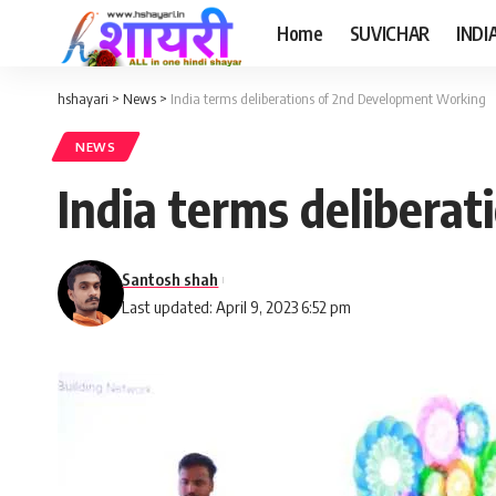
Home
SUVICHAR
INDI
hshayari
>
News
>
India terms deliberations of 2nd Development Working
NEWS
India terms delibera
Santosh shah
Last updated: April 9, 2023 6:52 pm