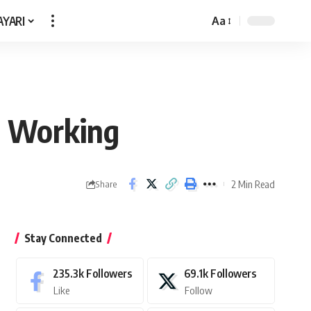
AYARI
Aa
Font
Resizer
t Working
2 Min Read
Share
Stay Connected
235.3k
Followers
69.1k
Followers
Like
Follow