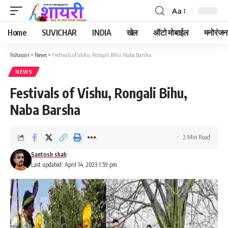
Aa
Font
Resizer
Home
SUVICHAR
INDIA
खेल
ऑटो मोबाईल
मनोरंजन
hshayari
>
News
>
Festivals of Vishu, Rongali Bihu, Naba Barsha
NEWS
Festivals of Vishu, Rongali Bihu,
Naba Barsha
2 Min Read
Santosh shah
Last updated: April 14, 2023 1:59 pm